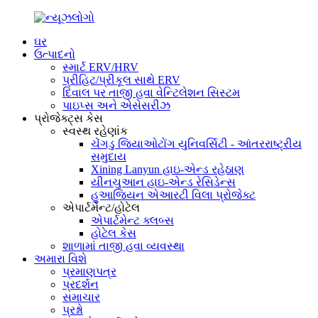
ઘર
ઉત્પાદનો
સ્માર્ટ ERV/HRV
પ્રીહિટ/પ્રીકૂલ સાથે ERV
દિવાલ પર તાજી હવા વેન્ટિલેશન સિસ્ટમ
પાઇપ્સ અને એસેસરીઝ
પ્રોજેક્ટ્સ કેસ
સ્વસ્થ રહેણાંક
ચેંગડુ જિયાઓટોંગ યુનિવર્સિટી - આંતરરાષ્ટ્રીય
સમુદાય
Xining Lanyun હાઇ-એન્ડ રહેઠાણ
યીનચુઆન હાઇ-એન્ડ રેસિડેન્સ
હુઆજિયન એઆરટી વિલા પ્રોજેક્ટ
એપાર્ટમેન્ટ/હોટેલ
એપાર્ટમેન્ટ ક્લબ્સ
હોટેલ કેસ
શાળામાં તાજી હવા વ્યવસ્થા
અમારા વિશે
પ્રમાણપત્ર
પ્રદર્શન
સમાચાર
પ્રશ્નો