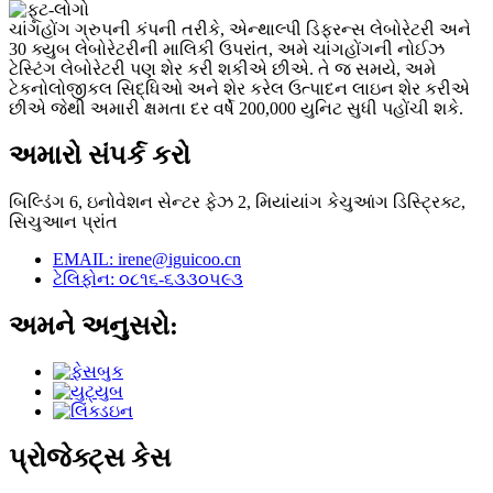
ચાંગહોંગ ગ્રુપની કંપની તરીકે, એન્થાલ્પી ડિફરન્સ લેબોરેટરી અને
30 ક્યુબ લેબોરેટરીની માલિકી ઉપરાંત, અમે ચાંગહોંગની નોઈઝ
ટેસ્ટિંગ લેબોરેટરી પણ શેર કરી શકીએ છીએ. તે જ સમયે, અમે
ટેકનોલોજીકલ સિદ્ધિઓ અને શેર કરેલ ઉત્પાદન લાઇન શેર કરીએ
છીએ જેથી અમારી ક્ષમતા દર વર્ષે 200,000 યુનિટ સુધી પહોંચી શકે.
અમારો સંપર્ક કરો
બિલ્ડિંગ 6, ઇનોવેશન સેન્ટર ફેઝ 2, મિયાંયાંગ કેચુઆંગ ડિસ્ટ્રિક્ટ,
સિચુઆન પ્રાંત
EMAIL: irene@iguicoo.cn
ટેલિફોન: ૦૮૧૬-૬૩૩૦૫૯૩
અમને અનુસરો:
પ્રોજેક્ટ્સ કેસ