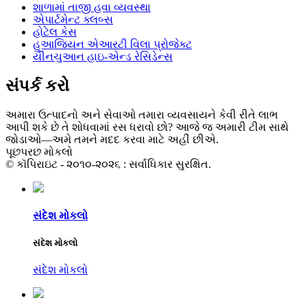
શાળામાં તાજી હવા વ્યવસ્થા
એપાર્ટમેન્ટ ક્લબ્સ
હોટેલ કેસ
હુઆજિયન એઆરટી વિલા પ્રોજેક્ટ
યીનચુઆન હાઇ-એન્ડ રેસિડેન્સ
સંપર્ક કરો
અમારા ઉત્પાદનો અને સેવાઓ તમારા વ્યવસાયને કેવી રીતે લાભ
આપી શકે છે તે શોધવામાં રસ ધરાવો છો? આજે જ અમારી ટીમ સાથે
જોડાઓ—અમે તમને મદદ કરવા માટે અહીં છીએ.
પૂછપરછ મોકલો
© કૉપિરાઇટ - ૨૦૧૦-૨૦૨૬ : સર્વાધિકાર સુરક્ષિત.
સંદેશ મોકલો
સંદેશ મોકલો
સંદેશ મોકલો