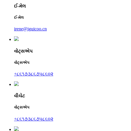
ઈ-મેલ
ઈ-મેલ
irene@iguicoo.cn
વોટ્સએપ
વોટ્સએપ
+૮૬૧૭૩૮૬૭૫૮૬૦૨
વીચેટ
વોટ્સએપ
+૮૬૧૭૩૮૬૭૫૮૬૦૨