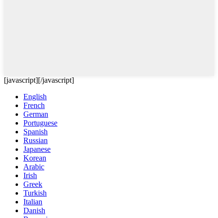
[javascript]
[/javascript]
English
French
German
Portuguese
Spanish
Russian
Japanese
Korean
Arabic
Irish
Greek
Turkish
Italian
Danish