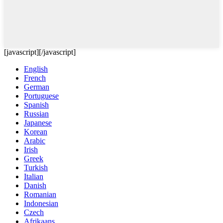
[javascript]
[/javascript]
English
French
German
Portuguese
Spanish
Russian
Japanese
Korean
Arabic
Irish
Greek
Turkish
Italian
Danish
Romanian
Indonesian
Czech
Afrikaans