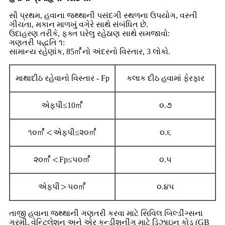
સૌ પ્રથમ, હવાના જથ્થાની પસંદગી સ્થળના ઉપયોગ, વસ્તી
ગીચતા, મકાન માળખું વગેરે સાથે સંબંધિત છે.
ઉદાહરણ તરીકે, ફક્ત ઘરેલુ રહેઠાણ સાથે સમજાવો:
ગણતરી પદ્ધતિ ૧:
સામાન્ય રહેણાંક, 85㎡નો અંદરનો વિસ્તાર, 3 લોકો.
માથાદીઠ રહેવાનો વિસ્તાર - Fp
કલાક દીઠ હવામાં ફેરફાર
એફપી≤10㎡
૦.૭
૧૦㎡＜એફપી≤૨૦㎡
૦.૬
૨૦㎡＜Fp≤૫૦㎡
૦.૫
એફપી＞૫૦㎡
૦.૪૫
તાજી હવાના જથ્થાની ગણતરી કરવા માટે સિવિલ બિલ્ડીંગ્સના
ગરમી, વેન્ટિલેશન અને એર કન્ડીશનીંગ માટે ડિઝાઇન કોડ (GB