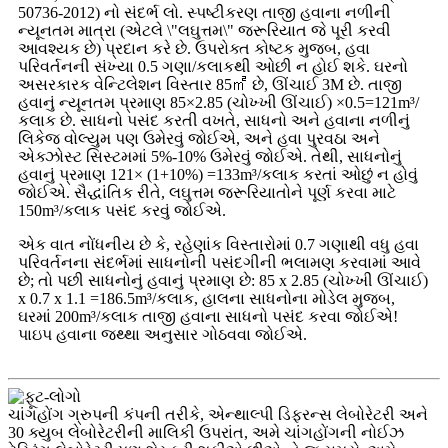
50736-2012) નો સંદર્ભ લો. સ્પષ્ટીકરણ તાજી હવાના નળીની
ન્યૂનતમ માત્રા (એટલે ​​\"લઘુત્તમ\" જરૂરિયાત જે પૂરી કરવી
આવશ્યક છે) પ્રદાન કરે છે. ઉપરોક્ત કોષ્ટક મુજબ, હવા
પરિવર્તનની સંખ્યા 0.5 ગણા/કલાકથી ઓછી ન હોઈ શકે. ઘરનો
અસરકારક વેન્ટિલેશન વિસ્તાર 85㎡ છે, ઊંચાઈ 3M છે. તાજી
હવાનું ન્યૂનતમ પ્રમાણ 85×2.85 (ચોખ્ખી ઊંચાઈ) ×0.5=121m³/
કલાક છે. સાધનો પસંદ કરતી વખતે, સાધનો અને હવાના નળીનું
લિકેજ વોલ્યુમ પણ ઉમેરવું જોઈએ, અને હવા પુરવઠા અને
એક્ઝોસ્ટ સિસ્ટમમાં 5%-10% ઉમેરવું જોઈએ. તેથી, સાધનોનું
હવાનું પ્રમાણ 121× (1+10%) =133m³/કલાક કરતાં ઓછું ન હોવું
જોઈએ. સૈદ્ધાંતિક રીતે, લઘુત્તમ જરૂરિયાતોને પૂર્ણ કરવા માટે
150m³/કલાક પસંદ કરવું જોઈએ.
એક વાત નોંધનીય છે કે, રહેણાંક વિસ્તારોમાં 0.7 ગણાથી વધુ હવા
પરિવર્તનના સંદર્ભમાં સાધનોની પસંદગીની ભલામણ કરવામાં આવે
છે; તો પછી સાધનોનું હવાનું પ્રમાણ છે: 85 x 2.85 (ચોખ્ખી ઊંચાઈ)
x 0.7 x 1.1 =186.5m³/કલાક, હાલના સાધનોના મોડેલ મુજબ,
ઘરમાં 200m³/કલાક તાજી હવાના સાધનો પસંદ કરવા જોઈએ!
પાઇપ હવાના જથ્થા અનુસાર ગોઠવવા જોઈએ.
ચાંગહોંગ ગ્રુપની કંપની તરીકે, એન્થાલ્પી ડિફરન્સ લેબોરેટરી અને
30 ક્યુબ લેબોરેટરીની માલિકી ઉપરાંત, અમે ચાંગહોંગની નોઈઝ