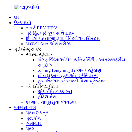
ઘર
ઉત્પાદનો
સ્માર્ટ ERV/HRV
પ્રીહિટ/પ્રીકૂલ સાથે ERV
દિવાલ પર તાજી હવા વેન્ટિલેશન સિસ્ટમ
પાઇપ્સ અને એસેસરીઝ
પ્રોજેક્ટ્સ કેસ
સ્વસ્થ રહેણાંક
ચેંગડુ જિયાઓટોંગ યુનિવર્સિટી - આંતરરાષ્ટ્રીય
સમુદાય
Xining Lanyun હાઇ-એન્ડ રહેઠાણ
યીનચુઆન હાઇ-એન્ડ રેસિડેન્સ
હુઆજિયન એઆરટી વિલા પ્રોજેક્ટ
એપાર્ટમેન્ટ/હોટેલ
એપાર્ટમેન્ટ ક્લબ્સ
હોટેલ કેસ
શાળામાં તાજી હવા વ્યવસ્થા
અમારા વિશે
પ્રમાણપત્ર
પ્રદર્શન
સમાચાર
પ્રશ્નો