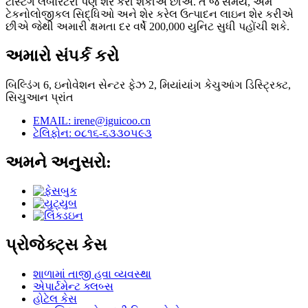
ટેસ્ટિંગ લેબોરેટરી પણ શેર કરી શકીએ છીએ. તે જ સમયે, અમે
ટેકનોલોજીકલ સિદ્ધિઓ અને શેર કરેલ ઉત્પાદન લાઇન શેર કરીએ
છીએ જેથી અમારી ક્ષમતા દર વર્ષે 200,000 યુનિટ સુધી પહોંચી શકે.
અમારો સંપર્ક કરો
બિલ્ડિંગ 6, ઇનોવેશન સેન્ટર ફેઝ 2, મિયાંયાંગ કેચુઆંગ ડિસ્ટ્રિક્ટ,
સિચુઆન પ્રાંત
EMAIL: irene@iguicoo.cn
ટેલિફોન: ૦૮૧૬-૬૩૩૦૫૯૩
અમને અનુસરો:
પ્રોજેક્ટ્સ કેસ
શાળામાં તાજી હવા વ્યવસ્થા
એપાર્ટમેન્ટ ક્લબ્સ
હોટેલ કેસ