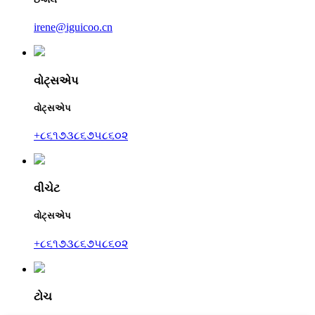
irene@iguicoo.cn
વોટ્સએપ
વોટ્સએપ
+૮૬૧૭૩૮૬૭૫૮૬૦૨
વીચેટ
વોટ્સએપ
+૮૬૧૭૩૮૬૭૫૮૬૦૨
ટોચ