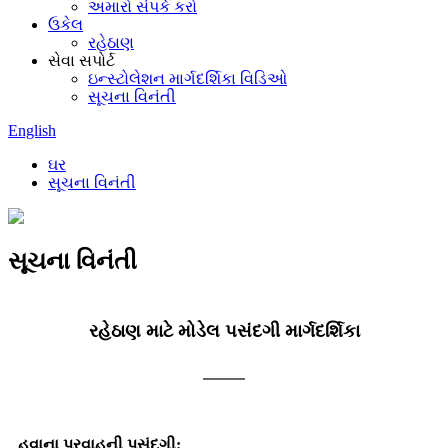
અમારો સંપર્ક કરો
ઉકેલ
રહેઠાણ
સેવા સપોર્ટ
ઇન્સ્ટોલેશન માર્ગદર્શિકા વિડિઓ
સૂચના વિનંતી
English
ઘર
સૂચના વિનંતી
સૂચના વિનંતી
રહેઠાણ માટે મોડેલ પસંદગી માર્ગદર્શિકા
હવાના પ્રવાહની પસંદગી: