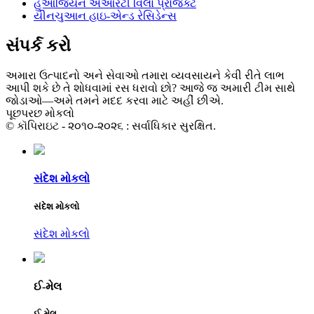
હુઆજિયન એઆરટી વિલા પ્રોજેક્ટ
યીનચુઆન હાઇ-એન્ડ રેસિડેન્સ
સંપર્ક કરો
અમારા ઉત્પાદનો અને સેવાઓ તમારા વ્યવસાયને કેવી રીતે લાભ
આપી શકે છે તે શોધવામાં રસ ધરાવો છો? આજે જ અમારી ટીમ સાથે
જોડાઓ—અમે તમને મદદ કરવા માટે અહીં છીએ.
પૂછપરછ મોકલો
© કૉપિરાઇટ - ૨૦૧૦-૨૦૨૬ : સર્વાધિકાર સુરક્ષિત.
સંદેશ મોકલો
સંદેશ મોકલો
સંદેશ મોકલો
ઈ-મેલ
ઈ-મેલ