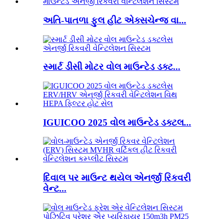
અતિ-પાતળા ફુલ હીટ એક્સચેન્જ વા...
સ્માર્ટ ડીસી મોટર વોલ માઉન્ટેડ ડક્ટ...
IGUICOO 2025 વોલ માઉન્ટેડ ડક્ટલ...
દિવાલ પર માઉન્ટ થયેલ એનર્જી રિકવરી
વેન્ટ...