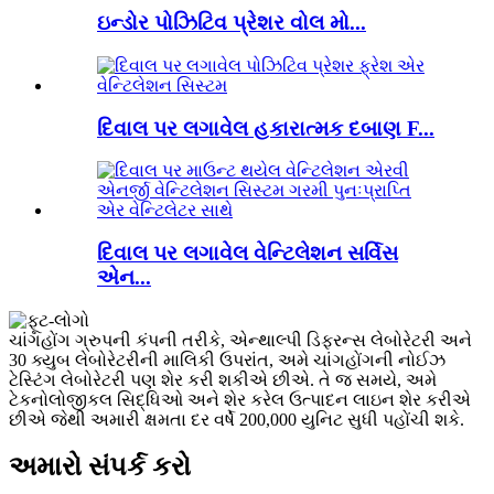
ઇન્ડોર પોઝિટિવ પ્રેશર વોલ મો...
દિવાલ પર લગાવેલ હકારાત્મક દબાણ F...
દિવાલ પર લગાવેલ વેન્ટિલેશન સર્વિસ
એન...
ચાંગહોંગ ગ્રુપની કંપની તરીકે, એન્થાલ્પી ડિફરન્સ લેબોરેટરી અને
30 ક્યુબ લેબોરેટરીની માલિકી ઉપરાંત, અમે ચાંગહોંગની નોઈઝ
ટેસ્ટિંગ લેબોરેટરી પણ શેર કરી શકીએ છીએ. તે જ સમયે, અમે
ટેકનોલોજીકલ સિદ્ધિઓ અને શેર કરેલ ઉત્પાદન લાઇન શેર કરીએ
છીએ જેથી અમારી ક્ષમતા દર વર્ષે 200,000 યુનિટ સુધી પહોંચી શકે.
અમારો સંપર્ક કરો