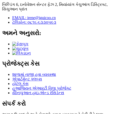
બિલ્ડિંગ 6, ઇનોવેશન સેન્ટર ફેઝ 2, મિયાંયાંગ કેચુઆંગ ડિસ્ટ્રિક્ટ,
સિચુઆન પ્રાંત
EMAIL: irene@iguicoo.cn
ટેલિફોન: ૦૮૧૬-૬૩૩૦૫૯૩
અમને અનુસરો:
પ્રોજેક્ટ્સ કેસ
શાળામાં તાજી હવા વ્યવસ્થા
એપાર્ટમેન્ટ ક્લબ્સ
હોટેલ કેસ
હુઆજિયન એઆરટી વિલા પ્રોજેક્ટ
યીનચુઆન હાઇ-એન્ડ રેસિડેન્સ
સંપર્ક કરો