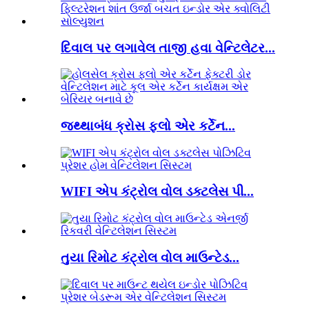
દિવાલ પર લગાવેલ તાજી હવા વેન્ટિલેટર...
જથ્થાબંધ ક્રોસ ફ્લો એર કર્ટેન...
WIFI એપ કંટ્રોલ વોલ ડક્ટલેસ પી...
તુયા રિમોટ કંટ્રોલ વોલ માઉન્ટેડ...