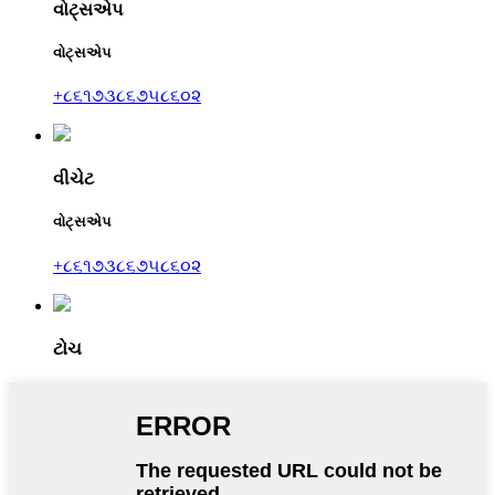
વોટ્સએપ
વોટ્સએપ
+૮૬૧૭૩૮૬૭૫૮૬૦૨
વીચેટ
વોટ્સએપ
+૮૬૧૭૩૮૬૭૫૮૬૦૨
ટોચ