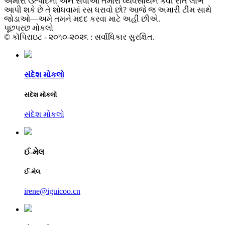
અમારા ઉત્પાદનો અને સેવાઓ તમારા વ્યવસાયને કેવી રીતે લાભ
આપી શકે છે તે શોધવામાં રસ ધરાવો છો? આજે જ અમારી ટીમ સાથે
જોડાઓ—અમે તમને મદદ કરવા માટે અહીં છીએ.
પૂછપરછ મોકલો
© કૉપિરાઇટ - ૨૦૧૦-૨૦૨૬ : સર્વાધિકાર સુરક્ષિત.
સંદેશ મોકલો
સંદેશ મોકલો
સંદેશ મોકલો
ઈ-મેલ
ઈ-મેલ
irene@iguicoo.cn