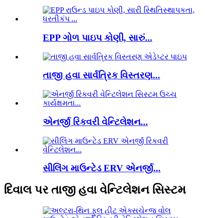
EPP ગોળ પાઇપ કોણી, સારું...
તાજી હવા સાર્વત્રિક વિસ્તરણ...
એનર્જી રિકવરી વેન્ટિલેશન...
સીલિંગ માઉન્ટેડ ERV એનર્જી...
દિવાલ પર તાજી હવા વેન્ટિલેશન સિસ્ટમ