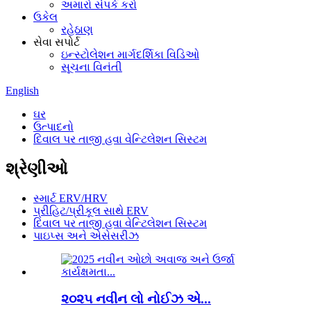
અમારો સંપર્ક કરો
ઉકેલ
રહેઠાણ
સેવા સપોર્ટ
ઇન્સ્ટોલેશન માર્ગદર્શિકા વિડિઓ
સૂચના વિનંતી
English
ઘર
ઉત્પાદનો
દિવાલ પર તાજી હવા વેન્ટિલેશન સિસ્ટમ
શ્રેણીઓ
સ્માર્ટ ERV/HRV
પ્રીહિટ/પ્રીકૂલ સાથે ERV
દિવાલ પર તાજી હવા વેન્ટિલેશન સિસ્ટમ
પાઇપ્સ અને એસેસરીઝ
૨૦૨૫ નવીન લો નોઈઝ એ...