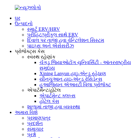
ઘર
ઉત્પાદનો
સ્માર્ટ ERV/HRV
પ્રીહિટ/પ્રીકૂલ સાથે ERV
દિવાલ પર તાજી હવા વેન્ટિલેશન સિસ્ટમ
પાઇપ્સ અને એસેસરીઝ
પ્રોજેક્ટ્સ કેસ
સ્વસ્થ રહેણાંક
ચેંગડુ જિયાઓટોંગ યુનિવર્સિટી - આંતરરાષ્ટ્રીય
સમુદાય
Xining Lanyun હાઇ-એન્ડ રહેઠાણ
યીનચુઆન હાઇ-એન્ડ રેસિડેન્સ
હુઆજિયન એઆરટી વિલા પ્રોજેક્ટ
એપાર્ટમેન્ટ/હોટેલ
એપાર્ટમેન્ટ ક્લબ્સ
હોટેલ કેસ
શાળામાં તાજી હવા વ્યવસ્થા
અમારા વિશે
પ્રમાણપત્ર
પ્રદર્શન
સમાચાર
પ્રશ્નો