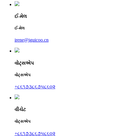
ઈ-મેલ
ઈ-મેલ
irene@iguicoo.cn
વોટ્સએપ
વોટ્સએપ
+૮૬૧૭૩૮૬૭૫૮૬૦૨
વીચેટ
વોટ્સએપ
+૮૬૧૭૩૮૬૭૫૮૬૦૨