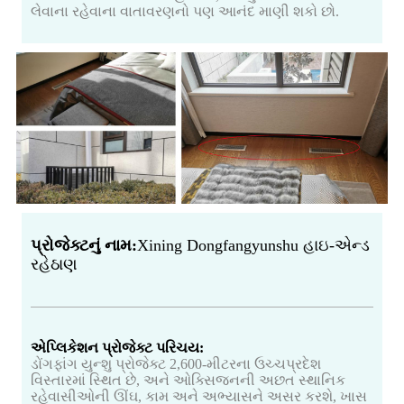
લેવાના રહેવાના વાતાવરણનો પણ આનંદ માણી શકો છો.
પ્રોજેક્ટનું નામ:
Xining Dongfangyunshu હાઇ-એન્ડ
રહેઠાણ
એપ્લિકેશન પ્રોજેક્ટ પરિચય:
ડોંગફાંગ યુન્શુ પ્રોજેક્ટ 2,600-મીટરના ઉચ્ચપ્રદેશ
વિસ્તારમાં સ્થિત છે, અને ઓક્સિજનની અછત સ્થાનિક
રહેવાસીઓની ઊંઘ, કામ અને અભ્યાસને અસર કરશે, ખાસ