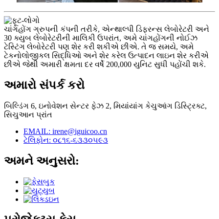
ચાંગહોંગ ગ્રુપની કંપની તરીકે, એન્થાલ્પી ડિફરન્સ લેબોરેટરી અને
30 ક્યુબ લેબોરેટરીની માલિકી ઉપરાંત, અમે ચાંગહોંગની નોઈઝ
ટેસ્ટિંગ લેબોરેટરી પણ શેર કરી શકીએ છીએ. તે જ સમયે, અમે
ટેકનોલોજીકલ સિદ્ધિઓ અને શેર કરેલ ઉત્પાદન લાઇન શેર કરીએ
છીએ જેથી અમારી ક્ષમતા દર વર્ષે 200,000 યુનિટ સુધી પહોંચી શકે.
અમારો સંપર્ક કરો
બિલ્ડિંગ 6, ઇનોવેશન સેન્ટર ફેઝ 2, મિયાંયાંગ કેચુઆંગ ડિસ્ટ્રિક્ટ,
સિચુઆન પ્રાંત
EMAIL: irene@iguicoo.cn
ટેલિફોન: ૦૮૧૬-૬૩૩૦૫૯૩
અમને અનુસરો: