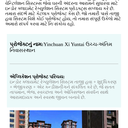
વેન્ટિલેશન સિસ્ટમ્સ જેવા ઘરની અંદરના આરામને સુધારવા માટે
ઇન્ડોર ક્લાઇમેટ રેગ્યુલેશન સિસ્ટમ પ્રોડક્ટ્સ સપ્લાય કરે છે.
તમારા સંદર્ભ માટે કેટલાક પ્રોજેક્ટ કેસ છે. જો તમારી પાસે તાજી
હવા સિસ્ટમ વિશે કોઈ પ્રોજેક્ટ હોય, તો તમારા સંપૂર્ણ ઉકેલો માટે
અમારો સંપર્ક કરવા માટે નિઃસંકોચ રહો.
પ્રોજેક્ટનું નામ:
Yinchuan Xi Yuntai ઉચ્ચ-અંતિમ
નિવાસસ્થાન
એપ્લિકેશન પ્રોજેક્ટ પરિચય:
ઇન્ડોર ક્લાયમેટ રેગ્યુલેશન સિસ્ટમ તાજી હવા + શુદ્ધિકરણ
+ ભેજીકરણ + એર કન્ડીશનીંગને સંકલિત કરે છે, જે સતત
તાપમાન, ભેજ, સ્વચ્છતા અને ઓક્સિજન સંવર્ધન સાથે
આરામદાયક અને સ્વસ્થ જીવન બનાવે છે.