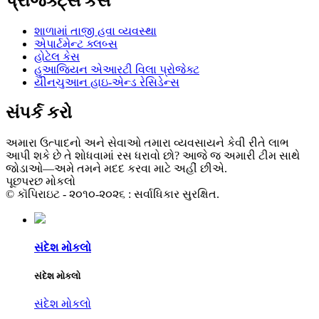
પ્રોજેક્ટ્સ કેસ
શાળામાં તાજી હવા વ્યવસ્થા
એપાર્ટમેન્ટ ક્લબ્સ
હોટેલ કેસ
હુઆજિયન એઆરટી વિલા પ્રોજેક્ટ
યીનચુઆન હાઇ-એન્ડ રેસિડેન્સ
સંપર્ક કરો
અમારા ઉત્પાદનો અને સેવાઓ તમારા વ્યવસાયને કેવી રીતે લાભ
આપી શકે છે તે શોધવામાં રસ ધરાવો છો? આજે જ અમારી ટીમ સાથે
જોડાઓ—અમે તમને મદદ કરવા માટે અહીં છીએ.
પૂછપરછ મોકલો
© કૉપિરાઇટ - ૨૦૧૦-૨૦૨૬ : સર્વાધિકાર સુરક્ષિત.
સંદેશ મોકલો
સંદેશ મોકલો
સંદેશ મોકલો