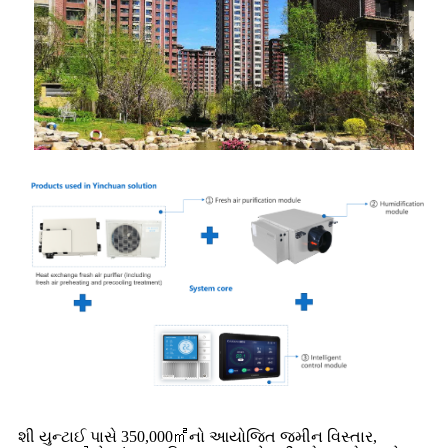
શી યુન્ટાઈ પાસે 350,000㎡નો આયોજિત જમીન વિસ્તાર,