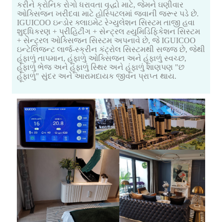
કરીને ક્રોનિક રોગો ધરાવતા વૃદ્ધો માટે, જેમને ઘણીવાર
ઓક્સિજન ખરીદવા માટે હોસ્પિટલમાં જવાની જરૂર પડે છે.
IGUICOO ઇન્ડોર ક્લાઇમેટ રેગ્યુલેશન સિસ્ટમ તાજી હવા
શુદ્ધિકરણ + પ્રીહિટીંગ + સેન્ટ્રલ હ્યુમિડિફિકેશન સિસ્ટમ
+ સેન્ટ્રલ ઓક્સિજન સિસ્ટમ અપનાવે છે, જે IGUICOO
ઇન્ટેલિજન્ટ લાર્જ-સ્ક્રીન કંટ્રોલ સિસ્ટમથી સજ્જ છે, જેથી
હૂંફાળું તાપમાન, હૂંફાળું ઓક્સિજન અને હૂંફાળું સ્વચ્છ,
હૂંફાળું ભેજ અને હૂંફાળું સ્થિર અને હૂંફાળું શાણપણ "છ
હૂંફાળું" સુંદર અને આરામદાયક જીવન પ્રાપ્ત થાય.