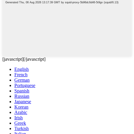
[javascript]
[/javascript]
English
French
German
Portuguese
Spanish
Russian
Japanese
Korean
Arabic
Irish
Greek
Turkish
Italian