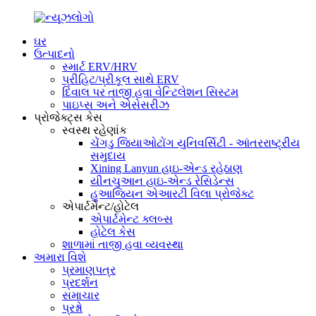
ઘર
ઉત્પાદનો
સ્માર્ટ ERV/HRV
પ્રીહિટ/પ્રીકૂલ સાથે ERV
દિવાલ પર તાજી હવા વેન્ટિલેશન સિસ્ટમ
પાઇપ્સ અને એસેસરીઝ
પ્રોજેક્ટ્સ કેસ
સ્વસ્થ રહેણાંક
ચેંગડુ જિયાઓટોંગ યુનિવર્સિટી - આંતરરાષ્ટ્રીય
સમુદાય
Xining Lanyun હાઇ-એન્ડ રહેઠાણ
યીનચુઆન હાઇ-એન્ડ રેસિડેન્સ
હુઆજિયન એઆરટી વિલા પ્રોજેક્ટ
એપાર્ટમેન્ટ/હોટેલ
એપાર્ટમેન્ટ ક્લબ્સ
હોટેલ કેસ
શાળામાં તાજી હવા વ્યવસ્થા
અમારા વિશે
પ્રમાણપત્ર
પ્રદર્શન
સમાચાર
પ્રશ્નો