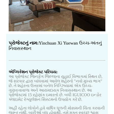
પ્રોજેક્ટનું નામ:
Yinchuan Xi Yuewan ઉચ્ચ-અંતનું
નિવાસસ્થાન
એપ્લિકેશન પ્રોજેક્ટ પરિચય:
આ પ્રોજેક્ટ જિનફેંગ જિલ્લાના યુહાઈ વિભાગમાં સ્થિત છે,
જે સરકાર દ્વારા બાંધવામાં આવેલ શહેરનો "નવો મુખ્ય ભાગ"
છે. તે શહેરના ઉત્તરમાં બનેલ નિંગ્ઝિયામાં એક ઉચ્ચ-
ગુણવત્તાવાળા અને આરામદાયક નિવાસસ્થાન છે. આ
પ્રોજેક્ટમાં 15 રહેણાંક ઇમારતો છે. બધી IGUICOO ઇન્ડોર
ક્લાઇમેટ રેગ્યુલેશન સિસ્ટમનો ઉપયોગ કરે છે.
અહીં રહેતા લોકોને હવે વાર્ષિક ધૂળની મોસમની ચિંતા કરવાની
જરૂર નથી. બારીઓ બંધ હોવાથી, તમે મુક્ત સ્વચ્છ શ્વાસ