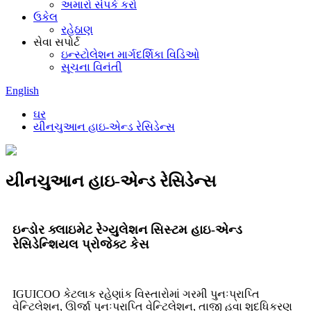
અમારો સંપર્ક કરો
ઉકેલ
રહેઠાણ
સેવા સપોર્ટ
ઇન્સ્ટોલેશન માર્ગદર્શિકા વિડિઓ
સૂચના વિનંતી
English
ઘર
યીનચુઆન હાઇ-એન્ડ રેસિડેન્સ
યીનચુઆન હાઇ-એન્ડ રેસિડેન્સ
ઇન્ડોર ક્લાઇમેટ રેગ્યુલેશન સિસ્ટમ હાઇ-એન્ડ
રેસિડેન્શિયલ પ્રોજેક્ટ કેસ
IGUICOO કેટલાક રહેણાંક વિસ્તારોમાં ગરમી પુનઃપ્રાપ્તિ
વેન્ટિલેશન, ઊર્જા પુનઃપ્રાપ્તિ વેન્ટિલેશન, તાજી હવા શુદ્ધિકરણ