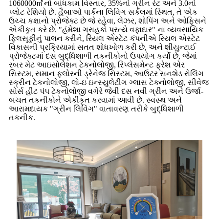
1060000㎡નો બાંધકામ વિસ્તાર, 35%નો ગ્રીન રેટ અને 3.0નો
પ્લોટ રેશિયો છે. હૈબાઓ પાર્કના લિવિંગ સર્કલમાં સ્થિત, તે એક
ઉચ્ચ કક્ષાનો પ્રોજેક્ટ છે જે રહેવા, લેઝર, શોપિંગ અને ઓફિસને
એકીકૃત કરે છે. "હંમેશા ગ્રાહકો પ્રત્યે વફાદાર" ના વ્યવસાયિક
ફિલસૂફીનું પાલન કરીને, રિયલ એસ્ટેટ કંપનીએ રિયલ એસ્ટેટ
વિકાસની પ્રક્રિયામાં સતત શોધખોળ કરી છે, અને શીયુન્ટાઈ
પ્રોજેક્ટમાં દસ બુદ્ધિશાળી તકનીકોનો ઉપયોગ કર્યો છે, જેમાં
રબર મેટ આઇસોલેશન ટેકનોલોજી, રિપ્લેસમેન્ટ ફ્રેશ એર
સિસ્ટમ, સમાન ફ્લોરની ડ્રેનેજ સિસ્ટમ, આઉટર સનશેડ રોલિંગ
સ્ક્રીન ટેકનોલોજી, લો-ઇ ઇન્સ્યુલેટીંગ ગ્લાસ ટેકનોલોજી, સીવેજ
સોર્સ હીટ પંપ ટેકનોલોજી વગેરે જેવી દસ નવી ગ્રીન અને ઉર્જા-
બચત તકનીકોને એકીકૃત કરવામાં આવી છે. સ્વસ્થ અને
આરામદાયક "ગ્રીન લિવિંગ" વાતાવરણ તરીકે બુદ્ધિશાળી
તકનીક.