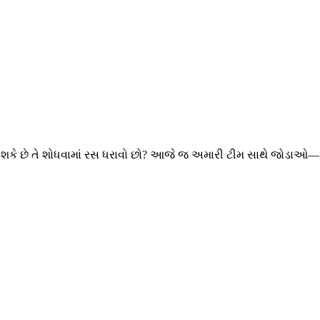
 શકે છે તે શોધવામાં રસ ધરાવો છો? આજે જ અમારી ટીમ સાથે જોડાઓ