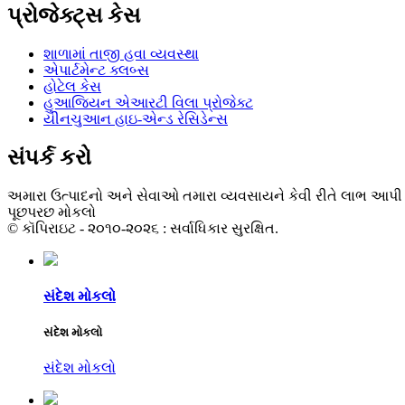
પ્રોજેક્ટ્સ કેસ
શાળામાં તાજી હવા વ્યવસ્થા
એપાર્ટમેન્ટ ક્લબ્સ
હોટેલ કેસ
હુઆજિયન એઆરટી વિલા પ્રોજેક્ટ
યીનચુઆન હાઇ-એન્ડ રેસિડેન્સ
સંપર્ક કરો
અમારા ઉત્પાદનો અને સેવાઓ તમારા વ્યવસાયને કેવી રીતે લાભ આપી
પૂછપરછ મોકલો
© કૉપિરાઇટ - ૨૦૧૦-૨૦૨૬ : સર્વાધિકાર સુરક્ષિત.
સંદેશ મોકલો
સંદેશ મોકલો
સંદેશ મોકલો