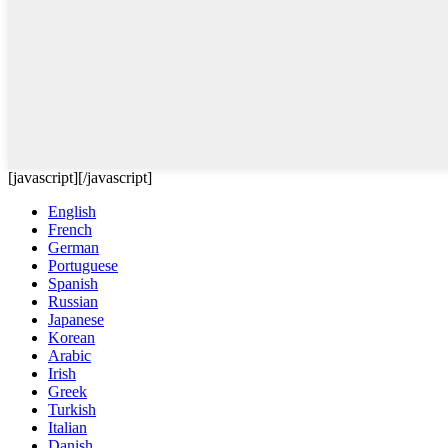
[javascript]
[/javascript]
English
French
German
Portuguese
Spanish
Russian
Japanese
Korean
Arabic
Irish
Greek
Turkish
Italian
Danish