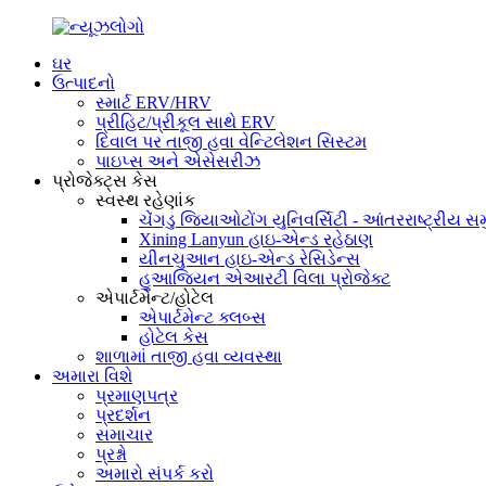
ઘર
ઉત્પાદનો
સ્માર્ટ ERV/HRV
પ્રીહિટ/પ્રીકૂલ સાથે ERV
દિવાલ પર તાજી હવા વેન્ટિલેશન સિસ્ટમ
પાઇપ્સ અને એસેસરીઝ
પ્રોજેક્ટ્સ કેસ
સ્વસ્થ રહેણાંક
ચેંગડુ જિયાઓટોંગ યુનિવર્સિટી - આંતરરાષ્ટ્રીય સ
Xining Lanyun હાઇ-એન્ડ રહેઠાણ
યીનચુઆન હાઇ-એન્ડ રેસિડેન્સ
હુઆજિયન એઆરટી વિલા પ્રોજેક્ટ
એપાર્ટમેન્ટ/હોટેલ
એપાર્ટમેન્ટ ક્લબ્સ
હોટેલ કેસ
શાળામાં તાજી હવા વ્યવસ્થા
અમારા વિશે
પ્રમાણપત્ર
પ્રદર્શન
સમાચાર
પ્રશ્નો
અમારો સંપર્ક કરો