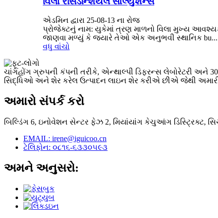
વિલા રેસિડેન્શિયલ સોલ્યુશન્સ
એડમિન દ્વારા 25-08-13 ના રોજ
પ્રોજેક્ટનું નામ: યુકેમાં ત્રણ માળનો વિલા મુખ્ય આ
જાણવા મળ્યું કે જ્યારે તેઓ એક અનુભવી સ્થાનિક bu...
વધુ વાંચો
ચાંગહોંગ ગ્રુપની કંપની તરીકે, એન્થાલ્પી ડિફરન્સ લેબોરેટરી અને
સિદ્ધિઓ અને શેર કરેલ ઉત્પાદન લાઇન શેર કરીએ છીએ જેથી અમારી ક્ષમ
અમારો સંપર્ક કરો
બિલ્ડિંગ 6, ઇનોવેશન સેન્ટર ફેઝ 2, મિયાંયાંગ કેચુઆંગ ડિસ્ટ્રિક્ટ, સ
EMAIL: irene@iguicoo.cn
ટેલિફોન: ૦૮૧૬-૬૩૩૦૫૯૩
અમને અનુસરો: