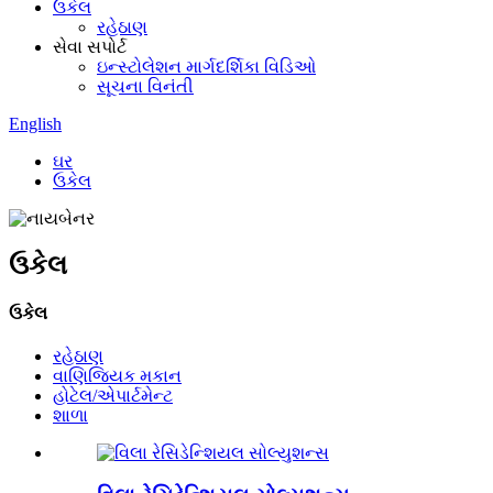
ઉકેલ
રહેઠાણ
સેવા સપોર્ટ
ઇન્સ્ટોલેશન માર્ગદર્શિકા વિડિઓ
સૂચના વિનંતી
English
ઘર
ઉકેલ
ઉકેલ
ઉકેલ
રહેઠાણ
વાણિજ્યિક મકાન
હોટેલ/એપાર્ટમેન્ટ
શાળા