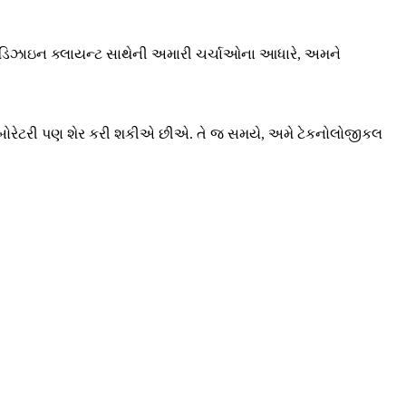
ઝ્ડ ડિઝાઇન ક્લાયન્ટ સાથેની અમારી ચર્ચાઓના આધારે, અમને
ંગ લેબોરેટરી પણ શેર કરી શકીએ છીએ. તે જ સમયે, અમે ટેકનોલોજીકલ