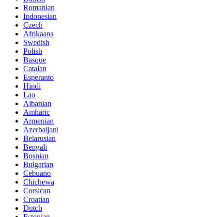
Romanian
Indonesian
Czech
Afrikaans
Swedish
Polish
Basque
Catalan
Esperanto
Hindi
Lao
Albanian
Amharic
Armenian
Azerbaijani
Belarusian
Bengali
Bosnian
Bulgarian
Cebuano
Chichewa
Corsican
Croatian
Dutch
Estonian