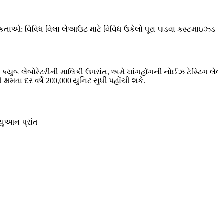
વશ્યકતાઓ: વિવિધ વિલા લેઆઉટ માટે વિવિધ ઉકેલો પૂરા પાડવા કસ્ટમાઇ
 30 ક્યુબ લેબોરેટરીની માલિકી ઉપરાંત, અમે ચાંગહોંગની નોઈઝ ટેસ્ટિ
તા દર વર્ષે 200,000 યુનિટ સુધી પહોંચી શકે.
િચુઆન પ્રાંત