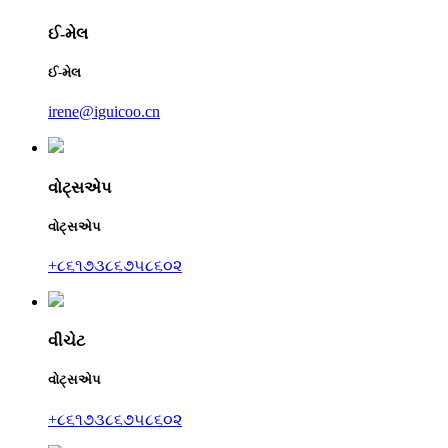
ઈ-મેલ
ઈ-મેલ
irene@iguicoo.cn
વોટ્સએપ
વોટ્સએપ
+૮૬૧૭૩૮૬૭૫૮૬૦૨
વીચેટ
વોટ્સએપ
+૮૬૧૭૩૮૬૭૫૮૬૦૨