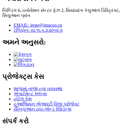
બિલ્ડિંગ 6, ઇનોવેશન સેન્ટર ફેઝ 2, મિયાંયાંગ કેચુઆંગ ડિસ્ટ્રિક્ટ,
સિચુઆન પ્રાંત
EMAIL: irene@iguicoo.cn
ટેલિફોન: ૦૮૧૬-૬૩૩૦૫૯૩
અમને અનુસરો:
પ્રોજેક્ટ્સ કેસ
શાળામાં તાજી હવા વ્યવસ્થા
એપાર્ટમેન્ટ ક્લબ્સ
હોટેલ કેસ
હુઆજિયન એઆરટી વિલા પ્રોજેક્ટ
યીનચુઆન હાઇ-એન્ડ રેસિડેન્સ
સંપર્ક કરો