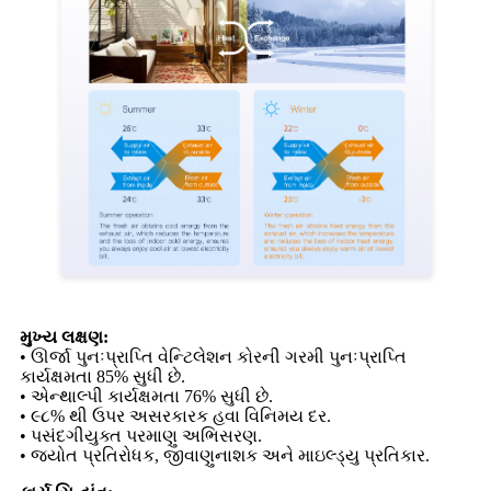
મુખ્ય લક્ષણ:
• ઊર્જા પુનઃપ્રાપ્તિ વેન્ટિલેશન કોરની ગરમી પુનઃપ્રાપ્તિ
કાર્યક્ષમતા 85% સુધી છે.
• એન્થાલ્પી કાર્યક્ષમતા 76% સુધી છે.
• ૯૮% થી ઉપર અસરકારક હવા વિનિમય દર.
• પસંદગીયુક્ત પરમાણુ અભિસરણ.
• જ્યોત પ્રતિરોધક, જીવાણુનાશક અને માઇલ્ડ્યુ પ્રતિકાર.