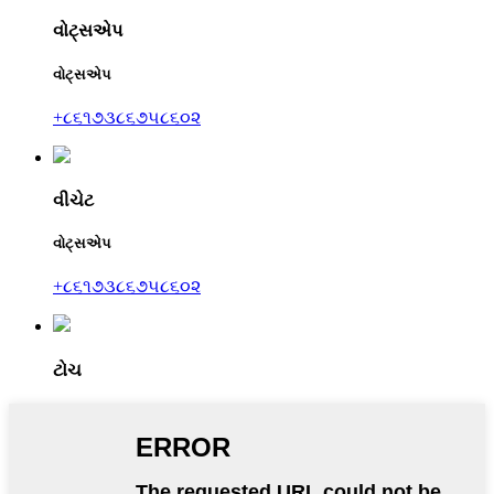
વોટ્સએપ
વોટ્સએપ
+૮૬૧૭૩૮૬૭૫૮૬૦૨
વીચેટ
વોટ્સએપ
+૮૬૧૭૩૮૬૭૫૮૬૦૨
ટોચ