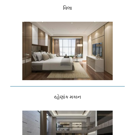
વિલા
રહેણાંક મકાન