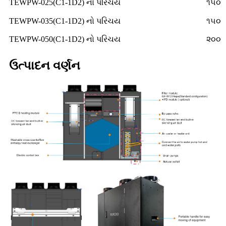
TEWPW-025(C1-1D2) નો પરિચય
૧૫૦
TEWPW-035(C1-1D2) નો પરિચય
૧૫૦
TEWPW-050(C1-1D2) નો પરિચય
૨૦૦
ઉત્પાદન વર્ણન