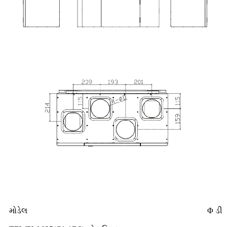
મોડેલ
Φ ડી