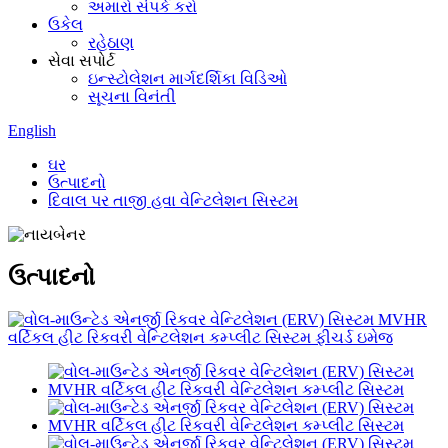
અમારો સંપર્ક કરો
ઉકેલ
રહેઠાણ
સેવા સપોર્ટ
ઇન્સ્ટોલેશન માર્ગદર્શિકા વિડિઓ
સૂચના વિનંતી
English
ઘર
ઉત્પાદનો
દિવાલ પર તાજી હવા વેન્ટિલેશન સિસ્ટમ
ઉત્પાદનો