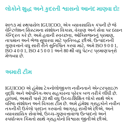
લોકોને શુદ્ધ અને કુદરતી શ્વાસનો આનંદ માણવા દો!
૨૦૧૩ માં સ્થપાયેલ IGUICOO, એક વ્યાવસાયિક કંપની છે જે
વેન્ટિલેશન સિસ્ટમના સંશોધન વિકાસ, વેચાણ અને સેવા પર ધ્યાન
કેન્દ્રિત કરે છે. અમે હવાની સ્વચ્છતા, ઓક્સિજનનું પ્રમાણ,
તાપમાન અને ભેજ સુધારવા માટે પ્રતિબદ્ધ છીએ. ઉત્પાદનની
ગુણવત્તાને વધુ સારી રીતે સુનિશ્ચિત કરવા માટે, અમે ISO 9 0 0 1,
ISO 4 0 0 1, ISO 4 5 0 0 1 અને 80 થી વધુ પેટન્ટ પ્રમાણપત્રો
મેળવ્યા છે.
અમારી ટીમ
IGUICOO એ હંમેશા ટેકનોલોજીકલ નવીનતાને એન્ટરપ્રાઇઝ
વૃદ્ધિ અને ઓપનિંગ-અપ સહકારના પ્રેરક બળ તરીકે લીધી છે.
હાલમાં, અમારી પાસે 20 થી વધુ ઉચ્ચ-શિક્ષિત લોકો સાથે એક
વરિષ્ઠ સંશોધન અને વિકાસ ટીમ છે. અમે હંમેશા ગ્રાહકોને નવીન
તકનીકી ઉકેલો પ્રદાન કરવાનો આગ્રહ રાખીએ છીએ, અને
વ્યાવસાયિક સેવાઓ, ઉચ્ચ-ગુણવત્તાવાળા ઉત્પાદનો અને
સ્પર્ધાત્મક કિંમતો સાથે ગ્રાહકોનો વિશ્વાસ જીતીએ છીએ.