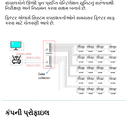
સંચાલકોને ઊર્જા પુનઃપ્રાપ્તિ વેન્ટિલેશન યુનિટનું સરળતાથી
નિરીક્ષણ અને નિયમન કરવા સક્ષમ બનાવે છે.
ફિલ્ટર એલાર્મ સિસ્ટમ વપરાશકર્તાઓને સમયસર ફિલ્ટર સાફ
કરવા માટે ચેતવણી આપે છે.
કંપની પ્રોફાઇલ