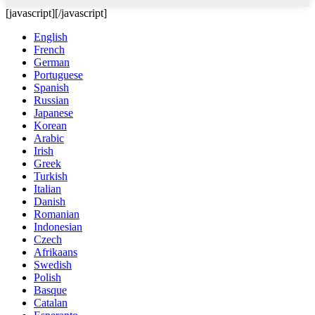
[javascript]
[/javascript]
English
French
German
Portuguese
Spanish
Russian
Japanese
Korean
Arabic
Irish
Greek
Turkish
Italian
Danish
Romanian
Indonesian
Czech
Afrikaans
Swedish
Polish
Basque
Catalan