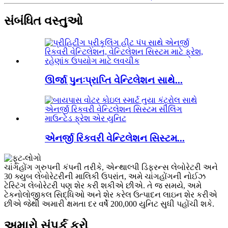
સંબંધિત વસ્તુઓ
ઊર્જા પુનઃપ્રાપ્તિ વેન્ટિલેશન સાથે...
એનર્જી રિકવરી વેન્ટિલેશન સિસ્ટમ...
ચાંગહોંગ ગ્રુપની કંપની તરીકે, એન્થાલ્પી ડિફરન્સ લેબોરેટરી અને
30 ક્યુબ લેબોરેટરીની માલિકી ઉપરાંત, અમે ચાંગહોંગની નોઈઝ
ટેસ્ટિંગ લેબોરેટરી પણ શેર કરી શકીએ છીએ. તે જ સમયે, અમે
ટેકનોલોજીકલ સિદ્ધિઓ અને શેર કરેલ ઉત્પાદન લાઇન શેર કરીએ
છીએ જેથી અમારી ક્ષમતા દર વર્ષે 200,000 યુનિટ સુધી પહોંચી શકે.
અમારો સંપર્ક કરો