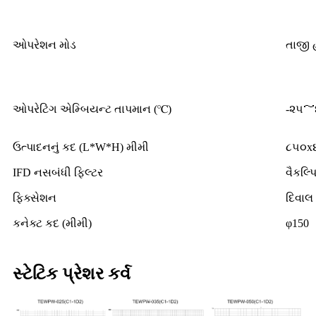
ઓપરેશન મોડ
તાજી 
ઓપરેટિંગ એમ્બિયન્ટ તાપમાન (℃)
-૨૫～
ઉત્પાદનનું કદ (L*W*H) મીમી
૮૫૦x
IFD નસબંધી ફિલ્ટર
વૈકલ્પ
ફિક્સેશન
દિવાલ 
કનેક્ટ કદ (મીમી)
φ150
સ્ટેટિક પ્રેશર કર્વ