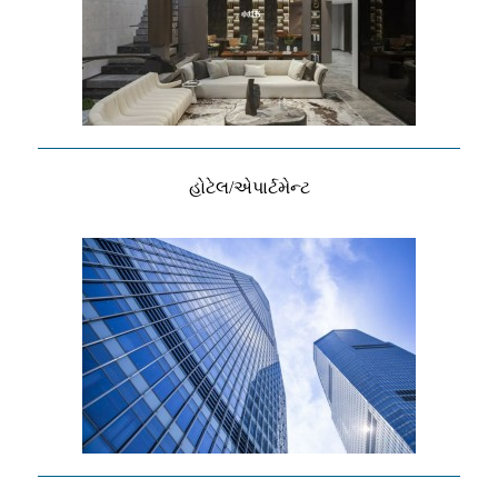
હોટેલ/એપાર્ટમેન્ટ