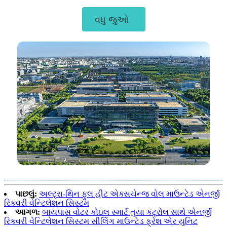
વધુ જુઓ
પાછલું:
અલ્ટ્રા-થિન ફુલ હીટ એક્સચેન્જ વોલ માઉન્ટેડ એનર્જી
રિકવરી વેન્ટિલેશન સિસ્ટમ
આગળ:
બાયપાસ વોટર કોઇલ સ્માર્ટ તુયા કંટ્રોલ સાથે એનર્જી
રિકવરી વેન્ટિલેશન સિસ્ટમ સીલિંગ માઉન્ટેડ ફ્રેશ એર યુનિટ