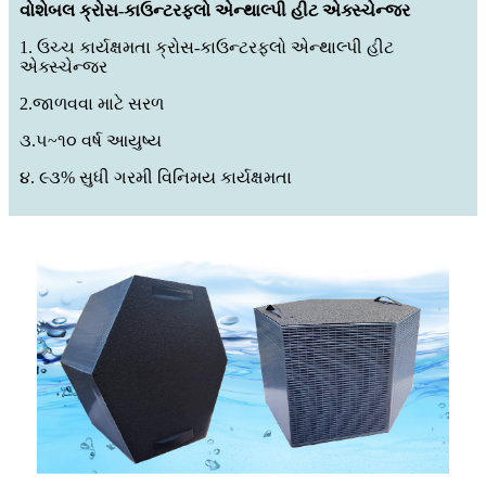
વોશેબલ ક્રોસ-કાઉન્ટરફ્લો એન્થાલ્પી હીટ એક્સ્ચેન્જર
1. ઉચ્ચ કાર્યક્ષમતા ક્રોસ-કાઉન્ટરફ્લો એન્થાલ્પી હીટ
એક્સ્ચેન્જર
2.જાળવવા માટે સરળ
૩.૫~૧૦ વર્ષ આયુષ્ય
૪. ૯૩% સુધી ગરમી વિનિમય કાર્યક્ષમતા