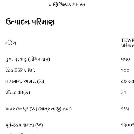
વાણિજ્યિક ઇમારત
ઉત્પાદન પરિમાણ
TEWPW
મોડેલ
પરિચ
હવા પ્રવાહ (મી³/કલાક)
૨૫૦
રેટેડ ESP（Pa）
૧૦૦
તાપમાન. અસર. (%)
૮૦-૯
ઘોંઘાટ dB(A)
34
પાવર ઇનપુટ (W) (માત્ર તાજી હવા)
૧૧૫
પૂર્વ-ઠંડક ક્ષમતા (W)
૧૨૦૦