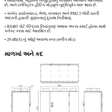
• શિયાળામાં, બહારની તાજી હવાનું તાપમાન આપમેળે ઓળખાય
છે, અને ઇલેક્ટ્રિક હીટિંગ મોડ્યુલ બુદ્ધિપૂર્વક શરૂ થાય છે.
• કાર્બન ડાયોક્સાઇડ, ભેજ, તાપમાન અને PM2.5 જેવી ઘરની
અંદરની હવાની ગુણવત્તાનું દૂરસ્થ નિરીક્ષણ.
• RS485 પોર્ટ કેન્દ્રિય નિયંત્રણ અથવા અન્ય સ્માર્ટ હોમ્સ સાથે
કનેક્ટ કરવા માટે આરક્ષિત છે.
• 29 dB(A) નું ઓછું અવાજ સ્તર (સ્લીપ મોડ)
માળખાં અને કદ