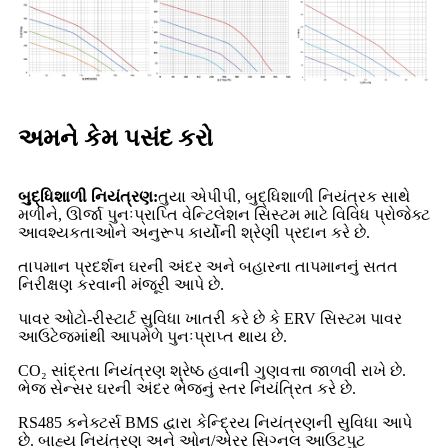
અમને કેમ પસંદ કરો
બુદ્ધિશાળી નિયંત્રણ:
તુયા એપીપી, બુદ્ધિશાળી નિયંત્રક સાથે
મળીને, ઊર્જા પુનઃપ્રાપ્તિ વેન્ટિલેશન સિસ્ટમ માટે વિવિધ પ્રોજેક્ટ
આવશ્યકતાઓને અનુરૂપ કાર્યોની શ્રેણી પ્રદાન કરે છે.
તાપમાન પ્રદર્શન ઘરની અંદર અને બહારના તાપમાનનું સતત
નિરીક્ષણ કરવાની મંજૂરી આપે છે.
પાવર ઓટો-રીસ્ટાર્ટ સુવિધા ખાતરી કરે છે કે ERV સિસ્ટમ પાવર
આઉટેજમાંથી આપમેળે પુનઃપ્રાપ્ત થાય છે.
CO₂ સાંદ્રતા નિયંત્રણ શ્રેષ્ઠ હવાની ગુણવત્તા જાળવી રાખે છે.
ભેજ સેન્સર ઘરની અંદર ભેજનું સ્તર નિયંત્રિત કરે છે.
RS485 કનેક્ટર્સ BMS દ્વારા કેન્દ્રિય નિયંત્રણની સુવિધા આપે
છે. બાહ્ય નિયંત્રણ અને ઓન/એરર સિગ્નલ આઉટપુટ