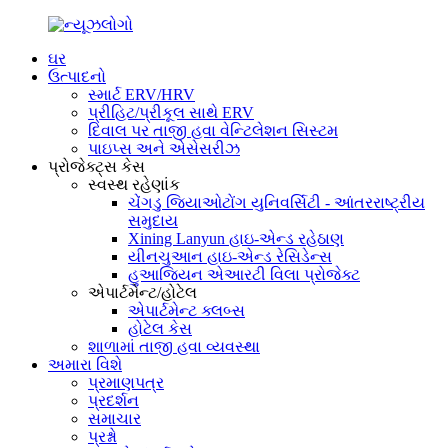
ઘર
ઉત્પાદનો
સ્માર્ટ ERV/HRV
પ્રીહિટ/પ્રીકૂલ સાથે ERV
દિવાલ પર તાજી હવા વેન્ટિલેશન સિસ્ટમ
પાઇપ્સ અને એસેસરીઝ
પ્રોજેક્ટ્સ કેસ
સ્વસ્થ રહેણાંક
ચેંગડુ જિયાઓટોંગ યુનિવર્સિટી - આંતરરાષ્ટ્રીય
સમુદાય
Xining Lanyun હાઇ-એન્ડ રહેઠાણ
યીનચુઆન હાઇ-એન્ડ રેસિડેન્સ
હુઆજિયન એઆરટી વિલા પ્રોજેક્ટ
એપાર્ટમેન્ટ/હોટેલ
એપાર્ટમેન્ટ ક્લબ્સ
હોટેલ કેસ
શાળામાં તાજી હવા વ્યવસ્થા
અમારા વિશે
પ્રમાણપત્ર
પ્રદર્શન
સમાચાર
પ્રશ્નો