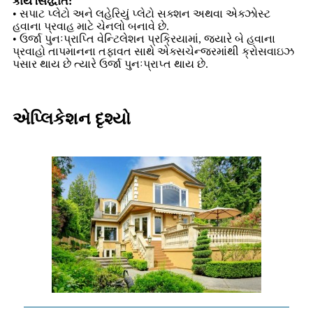
કાર્ય સિદ્ધાંત:
• સપાટ પ્લેટો અને લહેરિયું પ્લેટો સક્શન અથવા એક્ઝોસ્ટ
હવાના પ્રવાહ માટે ચેનલો બનાવે છે.
• ઉર્જા પુનઃપ્રાપ્તિ વેન્ટિલેશન પ્રક્રિયામાં, જ્યારે બે હવાના
પ્રવાહો તાપમાનના તફાવત સાથે એક્સચેન્જરમાંથી ક્રોસવાઇઝ
પસાર થાય છે ત્યારે ઉર્જા પુનઃપ્રાપ્ત થાય છે.
એપ્લિકેશન દૃશ્યો