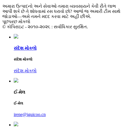
અમારા ઉત્પાદનો અને સેવાઓ તમારા વ્યવસાયને કેવી રીતે લાભ
આપી શકે છે તે શોધવામાં રસ ધરાવો છો? આજે જ અમારી ટીમ સાથે
જોડાઓ—અમે તમને મદદ કરવા માટે અહીં છીએ.
પૂછપરછ મોકલો
© કૉપિરાઇટ - ૨૦૧૦-૨૦૨૬ : સર્વાધિકાર સુરક્ષિત.
સંદેશ મોકલો
સંદેશ મોકલો
સંદેશ મોકલો
ઈ-મેલ
ઈ-મેલ
irene@iguicoo.cn