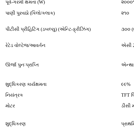
પૂર્વ-ગરમી ક્ષમતા (W)
૨૦૦૦
પાણી પુરવઠો (કિલો/કલાક)
૨૧૦
પીટીસી પ્રીહિટિંગ (ડબલ્યુ) (એન્ટિ-ફ્રીઝિંગ)
૩૦૦ (
રેટેડ વોલ્ટેજ/આવર્તન
એસી 
ઊર્જા પુનઃપ્રાપ્તિ
એન્થાલ
શુદ્ધિકરણ કાર્યક્ષમતા
૯૯%
નિયંત્રક
TFT લિ
મોટર
ડીસી 
શુદ્ધિકરણ
પ્રાથમ