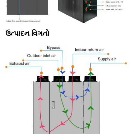
ઉત્પાદન વિગતો