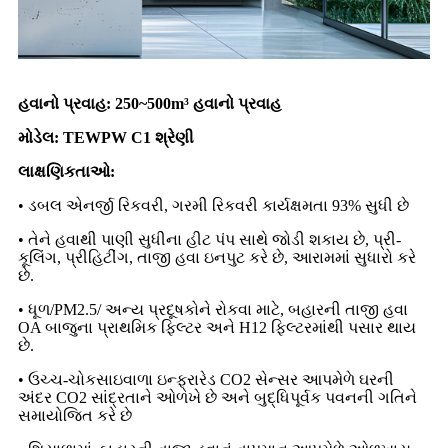
હવાનો પ્રવાહ: 250~500m³ હવાનો પ્રવાહ
મોડેલ: TEWPW C1 શ્રેણી
લાક્ષણિકતાઓ:
• ડબલ એનર્જી રિકવરી, ગરમી રિકવરી કાર્યક્ષમતા 93% સુધી છે
• તેને હવાથી પાણી સુધીના હીટ પંપ સાથે જોડી શકાય છે, પ્રી-
કૂલિંગ, પ્રીહિટીંગ, તાજી હવા ઇનપુટ કરે છે, આરામમાં સુધારો કરે
છે.
• ધૂળ/PM2.5/ અન્ય પ્રદૂષકોને રોકવા માટે, બહારની તાજી હવા
OA બાજુના પ્રાથમિક ફિલ્ટર અને H12 ફિલ્ટરમાંથી પસાર થાય
છે.
• ઉચ્ચ-ચોકસાઇવાળા ઇન્ફ્રારેડ CO2 સેન્સર આપમેળે ઘરની
અંદર CO2 સાંદ્રતાને ઓળખે છે અને બુદ્ધિપૂર્વક પવનની ગતિને
સમાયોજિત કરે છે