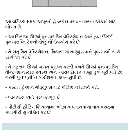
આ વર્ટિકલ ERV અપૂરતી હેડસ્પેસ ધરાવતા ઘરના એકમો માટે
યોગ્ય છે.
• આ સિસ્ટમ ઊર્જા પુનઃપ્રાપ્તિ વેન્ટિલેશન અને હવા ઊર્જા
પુનઃપ્રાપ્તિ ટેકનોલોજીનો ઉપયોગ કરે છે.
• તે સંતુલિત વેન્ટિલેશન, શિયાળામાં તાજી હવાને પૂર્વ-ગરમી સાથે
સંકલિત કરે છે.
• તે મહત્તમ ઊર્જા બચત પ્રાપ્ત કરતી વખતે ઊર્જા પુનઃપ્રાપ્તિ
વેન્ટિલેશન દ્વારા સ્વસ્થ અને આરામદાયક તાજી હવા પૂરી પાડે છે;
ગરમી પુનઃપ્રાપ્તિ કાર્યક્ષમતા 90% સુધી છે.
• કસ્ટમ ફંક્શન મોડ્યુલ્સ માટે પોઝિશન રિઝર્વ કરો.
• બાયપાસ કાર્ય પ્રમાણભૂત છે.
• પીટીસી હીટિંગ શિયાળામાં ઓછા તાપમાનવાળા વાતાવરણમાં
કામગીરી સુનિશ્ચિત કરે છે.