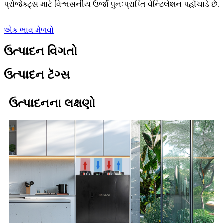
પ્રોજેક્ટ્સ માટે વિશ્વસનીય ઉર્જા પુનઃપ્રાપ્તિ વેન્ટિલેશન પહોંચાડે છે.
એક ભાવ મેળવો
ઉત્પાદન વિગતો
ઉત્પાદન ટૅગ્સ
ઉત્પાદનના લક્ષણો