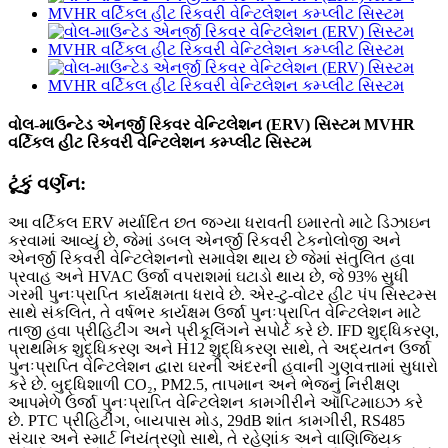
વોલ-માઉન્ટેડ એનર્જી રિકવર વેન્ટિલેશન (ERV) સિસ્ટમ MVHR
વર્ટિકલ હીટ રિકવરી વેન્ટિલેશન કમ્પ્લીટ સિસ્ટમ
ટૂંકું વર્ણન:
આ વર્ટિકલ ERV મર્યાદિત છત જગ્યા ધરાવતી ઇમારતો માટે ડિઝાઇન
કરવામાં આવ્યું છે, જેમાં ડબલ એનર્જી રિકવરી ટેકનોલોજી અને
એનર્જી રિકવરી વેન્ટિલેશનનો સમાવેશ થાય છે જેમાં સંતુલિત હવા
પ્રવાહ અને HVAC ઉર્જા વપરાશમાં ઘટાડો થાય છે, જે 93% સુધી
ગરમી પુનઃપ્રાપ્તિ કાર્યક્ષમતા ધરાવે છે. એર-ટુ-વોટર હીટ પંપ સિસ્ટમ્સ
સાથે સંકલિત, તે વર્ષભર કાર્યક્ષમ ઉર્જા પુનઃપ્રાપ્તિ વેન્ટિલેશન માટે
તાજી હવા પ્રીહિટીંગ અને પ્રીકૂલિંગને સપોર્ટ કરે છે. IFD શુદ્ધિકરણ,
પ્રાથમિક શુદ્ધિકરણ અને H12 શુદ્ધિકરણ સાથે, તે અદ્યતન ઉર્જા
પુનઃપ્રાપ્તિ વેન્ટિલેશન દ્વારા ઘરની અંદરની હવાની ગુણવત્તામાં સુધારો
કરે છે. બુદ્ધિશાળી CO₂, PM2.5, તાપમાન અને ભેજનું નિરીક્ષણ
આપમેળે ઉર્જા પુનઃપ્રાપ્તિ વેન્ટિલેશન કામગીરીને ઑપ્ટિમાઇઝ કરે
છે. PTC પ્રીહિટીંગ, બાયપાસ મોડ, 29dB શાંત કામગીરી, RS485
સંચાર અને સ્માર્ટ નિયંત્રણો સાથે, તે રહેણાંક અને વાણિજ્યિક