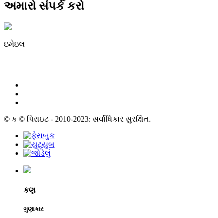
અમારો સંપર્ક કરો
ઇમેઇલ
irene@iguicoo.cn
© ક © પિરાઇટ - 2010-2023: સર્વાધિકાર સુરક્ષિત.
કણ
ગુણાકાર