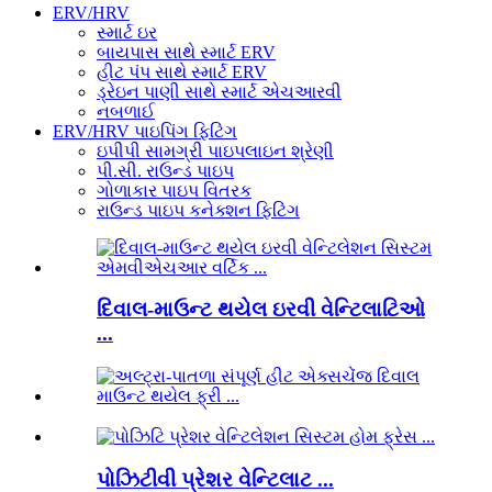
ERV/HRV
સ્માર્ટ ઇર
બાયપાસ સાથે સ્માર્ટ ERV
હીટ પંપ સાથે સ્માર્ટ ERV
ડ્રેઇન પાણી સાથે સ્માર્ટ એચઆરવી
નબળાઈ
ERV/HRV પાઇપિંગ ફિટિંગ
ઇપીપી સામગ્રી પાઇપલાઇન શ્રેણી
પી.સી. રાઉન્ડ પાઇપ
ગોળાકાર પાઇપ વિતરક
રાઉન્ડ પાઇપ કનેક્શન ફિટિંગ
દિવાલ-માઉન્ટ થયેલ ઇરવી વેન્ટિલાટિઓ
...
પોઝિટીવી પ્રેશર વેન્ટિલાટ ...