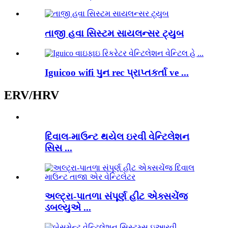
તાજી હવા સિસ્ટમ સાયલન્સર ટ્યુબ
Iguicoo wifi પુન rec પ્રાપ્તકર્તા ve ...
ERV/HRV
દિવાલ-માઉન્ટ થયેલ ઇરવી વેન્ટિલેશન
સિસ ...
અલ્ટ્રા-પાતળા સંપૂર્ણ હીટ એક્સચેંજ
ડબલ્યુએ ...