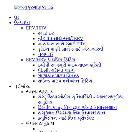
ઘર
ઉત્પાદન
ERV/HRV
સ્માર્ટ ઇર
હીટ પંપ સાથે સ્માર્ટ ERV
બાયપાસ સાથે સ્માર્ટ ERV
ડ્રેઇન પાણી સાથે સ્માર્ટ એચઆરવી
નબળાઈ
ERV/HRV પાઇપિંગ ફિટિંગ
ઇપીપી સામગ્રી પાઇપલાઇન શ્રેણી
પી.સી. રાઉન્ડ પાઇપ
ગોળાકાર પાઇપ વિતરક
રાઉન્ડ પાઇપ કનેક્શન ફિટિંગ
પ્રોજેક્ટ
સ્વસ્થ રહેણાંક
ચેંગ્ડુજિયાઓટોંગ યુનિવર્સિટી - આંતરરાષ્ટ્રીય
સમુદાય
ઝિનીંગ લ ny નિન હાઇ-એન્ડ નિવાસસ્થાન
યંચુઆન ઉચ્ચ-અંતિમ નિવાસસ્થાન
હ્યુજિયન આર્ટ વિલા પ્રોજેક્ટ
બેપમેન્ટ/ હોટલ