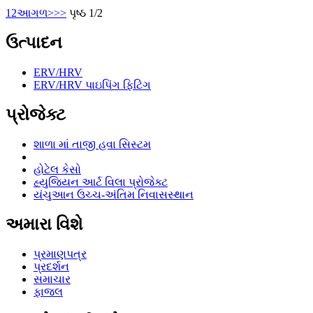
1
2
આગળ>
>>
પૃષ્ઠ 1/2
ઉત્પાદન
ERV/HRV
ERV/HRV પાઇપિંગ ફિટિંગ
પ્રોજેક્ટ
શાળા માં તાજી હવા સિસ્ટમ
હોટેલ કેસો
હ્યુજિયન આર્ટ વિલા પ્રોજેક્ટ
યંચુઆન ઉચ્ચ-અંતિમ નિવાસસ્થાન
અમારા વિશે
પ્રમાણપત્ર
પ્રદર્શન
સમાચાર
ફાજલ