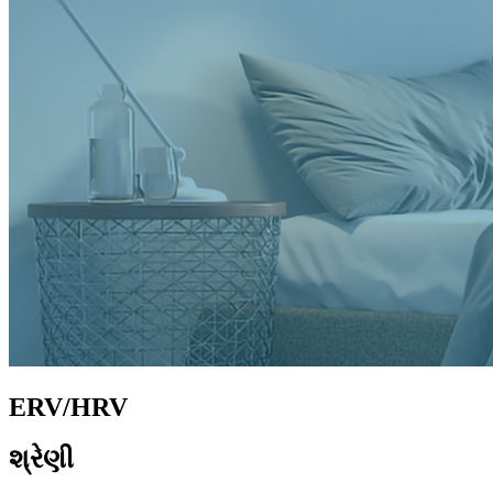
ERV/HRV
શ્રેણી