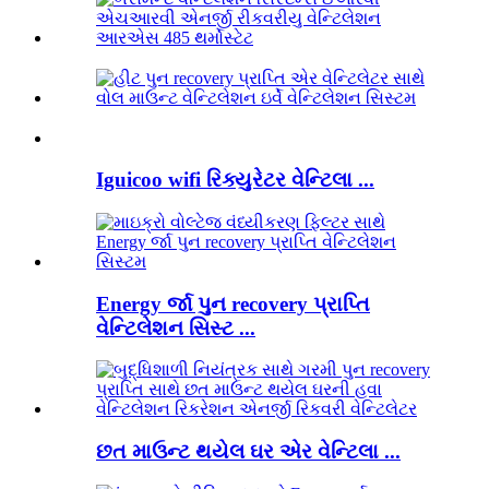
Iguicoo wifi રિક્યુરેટર વેન્ટિલા ...
Energy ર્જા પુન recovery પ્રાપ્તિ
વેન્ટિલેશન સિસ્ટ ...
છત માઉન્ટ થયેલ ઘર એર વેન્ટિલા ...