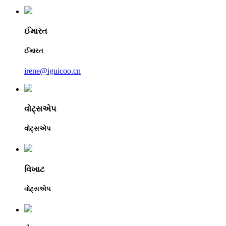
ઈમારત
ઈમારત
irene@iguicoo.cn
વોટ્સએપ
વોટ્સએપ
વિખાટ
વોટ્સએપ