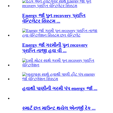
Energy ર્જા પુન recovery પ્રાપ્તિ
વેન્ટિલેટર સિસ્ટમ ...
Energy ર્જા ગરમીની પુન recovery
પ્રાપ્તિ તાજી હવા વી ...
હવાથી પાણીની ગરમી પંપ energy ર્જા ...
સ્માર્ટ છત માઉન્ટ થયેલ એનર્જી રેક ...