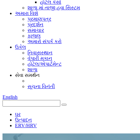
હોટેલ કેસો
શાળા માં તાજી હવા સિસ્ટમ
અમારા વિશે
પ્રમાણપત્ર
પ્રદર્શન
સમાચાર
ફાજલ
અમારો સંપર્ક કરો
ઉકેલ
નિવાસસ્થાન
વેપારી મકાન
હોટેલ/એપાર્ટમેન્ટ
શાળા
સેવા સમર્થન
સૂચના વિનંતી
English
ઘર
ઉત્પાદન
ERV/HRV