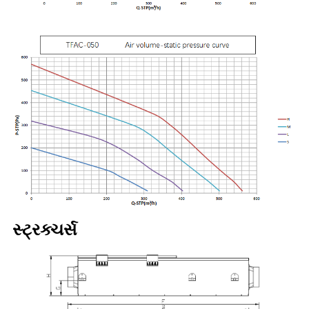
સ્ટ્રક્ચર્સ