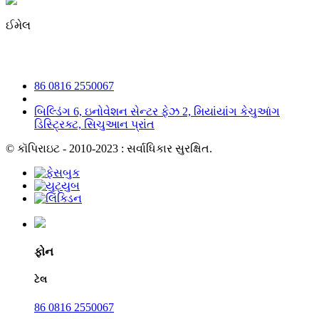
ઈમેલ
irene@iguicoo.cn
86 0816 2550067
બિલ્ડિંગ 6, ઇનોવેશન સેન્ટર ફેઝ 2, મિયાંયાંગ કેચુઆંગ
ડિસ્ટ્રિક્ટ, સિચુઆન પ્રાંત
© કૉપિરાઇટ - 2010-2023 : સર્વાધિકાર સુરક્ષિત.
ફોન
ટેલ
86 0816 2550067