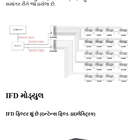
સમાંતર રીતે જોડાયેલા છે.
IFD મોડ્યુલ
IFD ફિલ્ટર શું છે (ઇન્ટેન્સ ફિલ્ડ ડાઇલેક્ટ્રિક)