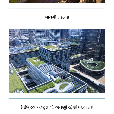
ખાનગી રહેઠાણ
નિષ્ક્રિય અલ્ટ્રા-લો એનર્જી રહેણાંક ઇમારતો