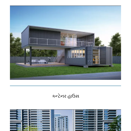
કન્ટેનર હાઉસ