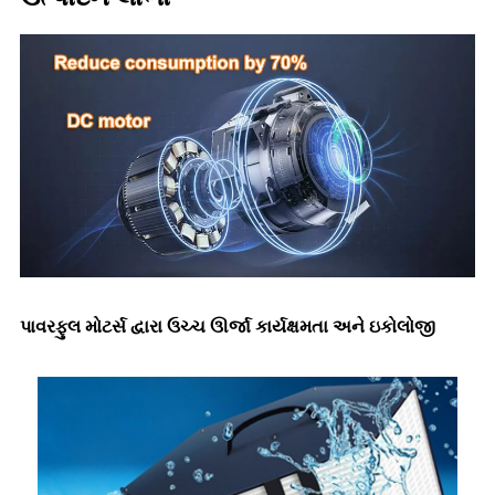
પાવરફુલ મોટર્સ દ્વારા ઉચ્ચ ઊર્જા કાર્યક્ષમતા અને ઇકોલોજી