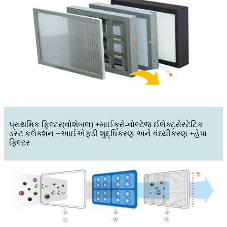
પ્રાથમિક ફિલ્ટર(વોશેબલ) +માઈક્રો-વોલ્ટેજ ઈલેક્ટ્રોસ્ટેટિક
ડસ્ટ કલેક્શન +આઈએફડી શુદ્ધિકરણ અને વંધ્યીકરણ +હેપા
ફિલ્ટર