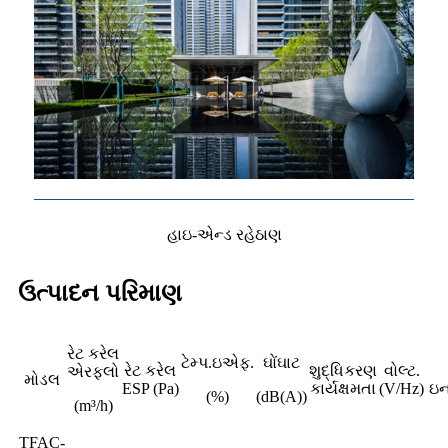
હાઇ-એન્ડ રહેઠાણ
ઉત્પાદન પરિમાણ
રેટ કરેલ
ટેમ્પ.ઇએફ.
ઘોંઘાટ
રેટ કરેલ
શુદ્ધિકરણ
વોલ્ટ.
એરફ્લો
મોડલ
ESP (Pa)
કાર્યક્ષમતા
(V/Hz)
ઇન
(%)
(dB(A))
(m³/h)
TFAC-