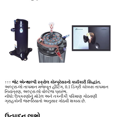
↑↑↑ જેટ એન્થાલ્પી સ્ક્રોલ કોમ્પ્રેસરનો કાર્યકારી સિદ્ધાંત.
અલ્ટ્રા-લો તાપમાન મજબૂત હીટિંગ, 0.1 ડિગ્રી ચોક્કસ તાપમાન
નિયંત્રણ, અલ્ટ્રા-લો વોલ્ટેજ પ્રારંભ.
નોંધો: ઉપકરણોનું મોડેલ અને તકનીકી પરિમાણ ગોઠવણી
ગ્રાહકોની જરૂરિયાતો અનુસાર ગોઠવી શકાય છે.
ઉત્પાદન લાભો