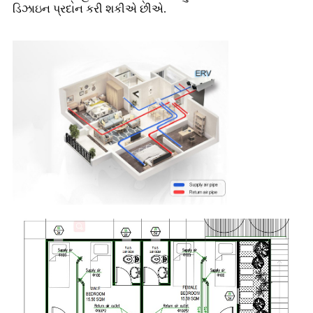
ડિઝાઇન પ્રદાન કરી શકીએ છીએ.