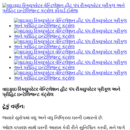
વાઇફાઇ રિક્યુપરેટર વેન્ટિલેશન હીટ પંપ રીક્યુપરેટર પ્રીકૂલ અને
પ્રીહિટ ઇન્ટેલિજન્ટ કંટ્રોલ
ટૂંકું વર્ણન:
જ્યારે યુરોપમાં વધુ અને વધુ નિષ્ક્રિય ઘરની ઇમારતો છે.
ઓછા વપરાશ સાથે ઘરની આરામ કેવી રીતે સુનિશ્ચિત કરવી, મને લાગે