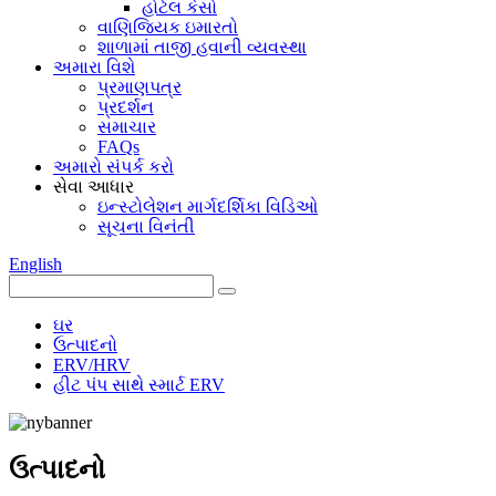
હોટેલ કેસો
વાણિજ્યિક ઇમારતો
શાળામાં તાજી હવાની વ્યવસ્થા
અમારા વિશે
પ્રમાણપત્ર
પ્રદર્શન
સમાચાર
FAQs
અમારો સંપર્ક કરો
સેવા આધાર
ઇન્સ્ટોલેશન માર્ગદર્શિકા વિડિઓ
સૂચના વિનંતી
English
ઘર
ઉત્પાદનો
ERV/HRV
હીટ પંપ સાથે સ્માર્ટ ERV
ઉત્પાદનો