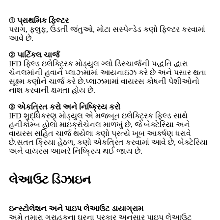
① પ્રાથમિક ફિલ્ટર
પરાગ, ફ્લુફ, ઉડતી જંતુઓ, મોટા સસ્પેન્ડેડ કણો ફિલ્ટર કરવામાં
આવે છે.
② પાર્ટિકલ ચાર્જ
IFD ફિલ્ડ ઇલેક્ટ્રિક મોડ્યુલ ગ્લો ડિસ્ચાર્જની પદ્ધતિ દ્વારા
ચેનલમાંની હવાને પ્લાઝ્મામાં આયનાઇઝ કરે છે અને પસાર થતા
સૂક્ષ્મ કણોને ચાર્જ કરે છે.પ્લાઝમામાં વાયરસ કોષની પેશીઓનો
નાશ કરવાની ક્ષમતા હોય છે.
③ એકત્રિત કરો અને નિષ્ક્રિય કરો
IFD શુદ્ધિકરણ મોડ્યુલ એ મજબૂત ઇલેક્ટ્રિક ફિલ્ડ સાથે
હનીકોમ્બ હોલો માઇક્રોચેનલ માળખું છે, જે બેક્ટેરિયા અને
વાયરસ સહિત ચાર્જ થયેલા કણો પ્રત્યે ખૂબ આકર્ષણ ધરાવે
છે.સતત ક્રિયા હેઠળ, કણો એકત્રિત કરવામાં આવે છે, બેક્ટેરિયા
અને વાયરસ આખરે નિષ્ક્રિય થઈ જાય છે.
લેઆઉટ ડિઝાઇન
ઇન્સ્ટોલેશન અને પાઇપ લેઆઉટ ડાયાગ્રામ
અમે તમારા ગ્રાહકના ઘરના પ્રકાર અનુસાર પાઇપ લેઆઉટ