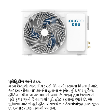
પ્રીહિટીંગ અને ઠંડક.
ગરમ ઉનાળો અને તીવ્ર ઠંડો શિયાળો ધરાવતા વિસ્તારો માટે,
અલ્ટ્રા-નીચા તાપમાનના હવાના સ્ત્રોત હીટ પંપ કૂલિંગ/
હીટિંગ સ્કીમ અપનાવવામાં આવે છે, તાજી હવા ઉનાળામાં
પ્રી-કૂલ્ડ અને શિયાળામાં પ્રી-હીટ કરવામાં આવે છે, જે
સુધારવા માટે સંપૂર્ણ હીટ એક્સચેન્જ ટેકનોલોજી દ્વારા પૂરક
છે. ઇન્ડોર તાજી હવાનો આરામ.