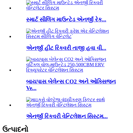
સ્માર્ટ સીલિંગ માઉન્ટેડ એનર્જી રેક...
એનર્જી હીટ રિકવરી તાજી હવા વી...
બાયપાસ બેલેન્સ CO2 અને ઓક્સિજન
Ve...
એનર્જી રિકવરી વેન્ટિલેશન સિસ્ટમ...
ઉત્પાદનો