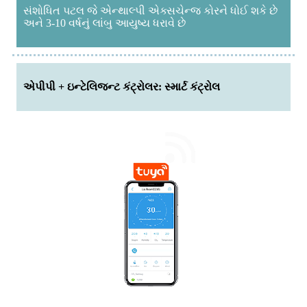
સંશોધિત પટલ જે એન્થાલ્પી એક્સચેન્જ કોરને ધોઈ શકે છે
અને 3-10 વર્ષનું લાંબુ આયુષ્ય ધરાવે છે
એપીપી + ઇન્ટેલિજન્ટ કંટ્રોલર: સ્માર્ટ કંટ્રોલ