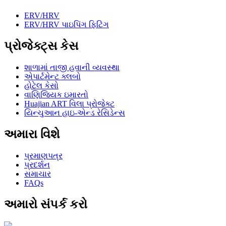
ERV/HRV
ERV/HRV પાઇપિંગ ફિટિંગ
પ્રોજેક્ટ્સ કેસ
શાળામાં તાજી હવાની વ્યવસ્થા
એપાર્ટમેન્ટ ક્લબો
હોટેલ કેસો
વાણિજ્યિક ઇમારતો
Huajian ART વિલા પ્રોજેક્ટ
યિન્ચુઆન હાઇ-એન્ડ રેસિડેન્સ
અમારા વિશે
પ્રમાણપત્ર
પ્રદર્શન
સમાચાર
FAQs
અમારો સંપર્ક કરો