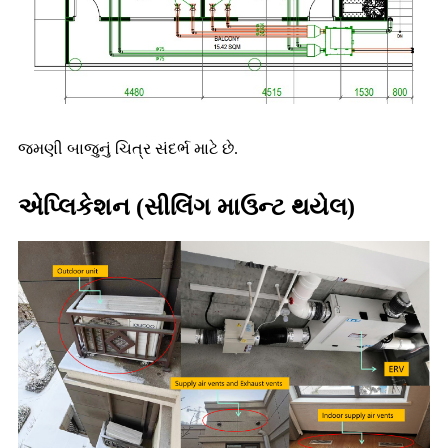
જમણી બાજુનું ચિત્ર સંદર્ભ માટે છે.
એપ્લિકેશન (સીલિંગ માઉન્ટ થયેલ)