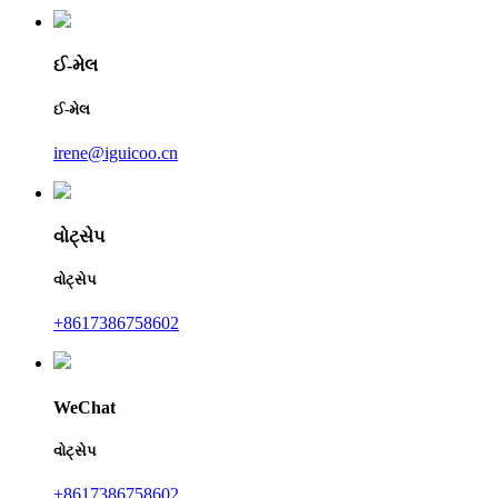
ઈ-મેલ
ઈ-મેલ
irene@iguicoo.cn
વોટ્સેપ
વોટ્સેપ
+8617386758602
WeChat
વોટ્સેપ
+8617386758602