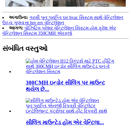
અગાઉના:
ગરમી પુનઃપ્રાપ્તિ ઘર hvac સિસ્ટમ સાથે વેન્ટિલેશન
ઉચ્ચ ગુણવત્તા hrv erv વેન્ટિલેશન
આગળ:
પોઝિટિવ પ્રેશર વેન્ટિલેશન સિસ્ટમ હોમ ફ્રેશ એર
વેન્ટિલેશન સિસ્ટમ 350CMH એરફ્લો
સંબંધિત વસ્તુઓ
300CMH ઇન્ડોર સીલિંગ પર માઉન્ટ
થયેલ છે...
સીલિંગ માઉન્ટેડ હોમ એર વેન્ટિલા...