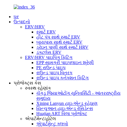
ઘર
ઉત્પાદનો
ERV/HRV
સ્માર્ટ ERV
હીટ પંપ સાથે સ્માર્ટ ERV
બાયપાસ સાથે સ્માર્ટ ERV
ડ્રેઇન પાણી સાથે સ્માર્ટ HRV
ડક્ટલેસ ERV
ERV/HRV પાઇપિંગ ફિટિંગ
EPP સામગ્રી પાઇપલાઇન શ્રેણી
PE રાઉન્ડ પાઇપ
રાઉન્ડ પાઇપ વિતરક
રાઉન્ડ પાઇપ કનેક્શન ફિટિંગ
પ્રોજેક્ટ્સ કેસ
સ્વસ્થ રહેણાંક
ચેંગડુ જિયાઓટોંગ યુનિવર્સિટી - આંતરરાષ્ટ્રીય
સમુદાય
Xining Lanyun હાઇ-એન્ડ રહેઠાણ
યિન્ચુઆન હાઇ-એન્ડ રેસિડેન્સ
Huajian ART વિલા પ્રોજેક્ટ
એપાર્ટમેન્ટ/હોટેલ
એપાર્ટમેન્ટ ક્લબો