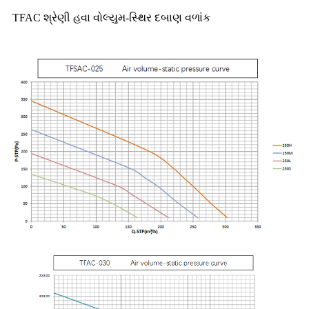
TFAC શ્રેણી હવા વોલ્યુમ-સ્થિર દબાણ વળાંક