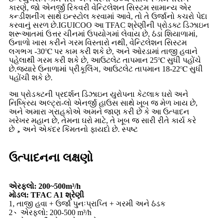
કારણે, જો એનર્જી રિકવરી વેન્ટિલેશન સિસ્ટમ સામાન્ય એર
કન્ડીશનીંગ સાથે ઇન્સ્ટોલ કરવામાં આવે, તો તે ઉર્જાનો કચરો પેદા
કરવાનું સરળ છે.IGUICOO આ TFAC શ્રેણીની પ્રોડક્ટ ડિઝાઇન
શરૂઆતમાં ઉત્તર ચીનમાં ઉપયોગમાં લેવાય છે, ઠંડા શિયાળામાં,
ઉનાળો ખાસ કરીને ગરમ વિસ્તારો નથી, વેન્ટિલેશન સિસ્ટમ
લગભગ -30℃ પર કામ કરી શકે છે, અને ઓરડામાં તાજી હવાને
પહેલાથી ગરમ કરી શકે છે, આઉટલેટ તાપમાન 25℃ સુધી પહોંચે
છે.જ્યારે ઉનાળામાં પ્રીકૂલિંગ, આઉટલેટ તાપમાન 18-22℃ સુધી
પહોંચી શકે છે.
આ પ્રોડક્ટની પ્રદર્શન ડિઝાઇન યુરોપના કેટલાક ઘરો અને
નિષ્ક્રિય અલ્ટ્રા-લો એનર્જી હાઉસ સાથે ખૂબ જ મેળ ખાય છે,
અને અમારા ગ્રાહકોએ અમને જાણ કરી છે કે આ ઉત્પાદન
ખરેખર મહાન છે, તેમના ઘરો માટે, તે ખૂબ જ સારી રીતે કાર્ય કરે
છે，અને એકંદર કિંમતનો ફાયદો છે. સ્પષ્ટ
ઉત્પાદનના લક્ષણો
એરફ્લો: 200~500m³/h
મોડલ: TFAC A1 શ્રેણી
1, તાજી હવા + ઉર્જા પુનઃપ્રાપ્તિ + ગરમી અને ઠંડક
2、એરફ્લો: 200-500 m³/h