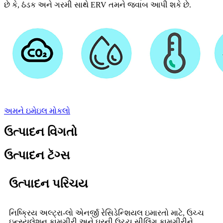
છે કે, ઠંડક અને ગરમી સાથે ERV તમને જવાબ આપી શકે છે.
અમને ઇમેઇલ મોકલો
ઉત્પાદન વિગતો
ઉત્પાદન ટૅગ્સ
ઉત્પાદન પરિચય
નિષ્ક્રિય અલ્ટ્રા-લો એનર્જી રેસિડેન્શિયલ ઇમારતો માટે, ઉચ્ચ
ઇન્સ્યુલેશન કામગીરી અને ઘરની ઉચ્ચ સીલિંગ કામગીરીને