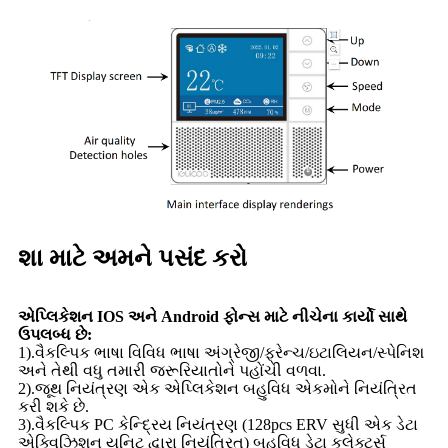
શા માટે અમને પસંદ કરો
એપ્લિકેશન IOS અને Android ફોન્સ માટે નીચેના કાર્યો સાથે
ઉપલબ્ધ છે:
1).વૈકલ્પિક ભાષા વિવિધ ભાષા અંગ્રેજી/ફ્રેન્ચ/ઇટાલિયન/સ્પેનિશ
અને તેથી વધુ તમારી જરૂરિયાતોને પહોંચી વળવા.
2).જૂથ નિયંત્રણ એક એપ્લિકેશન બહુવિધ એકમોને નિયંત્રિત
કરી શકે છે.
3).વૈકલ્પિક PC કેન્દ્રિય નિયંત્રણ (128pcs ERV સુધી એક ડેટા
એક્વિઝિશન યુનિટ દ્વારા નિયંત્રિત) બહુવિધ ડેટા કલેક્ટર્સ