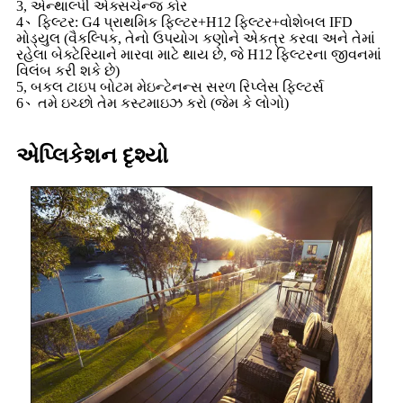
3, એન્થાલ્પી એક્સચેન્જ કોર
4、ફિલ્ટર: G4 પ્રાથમિક ફિલ્ટર+H12 ફિલ્ટર+વોશેબલ IFD
મોડ્યુલ (વૈકલ્પિક, તેનો ઉપયોગ કણોને એકત્ર કરવા અને તેમાં
રહેલા બેક્ટેરિયાને મારવા માટે થાય છે, જે H12 ફિલ્ટરના જીવનમાં
વિલંબ કરી શકે છે)
5, બકલ ટાઇપ બોટમ મેઇન્ટેનન્સ સરળ રિપ્લેસ ફિલ્ટર્સ
6、તમે ઇચ્છો તેમ કસ્ટમાઇઝ કરો (જેમ કે લોગો)
એપ્લિકેશન દૃશ્યો