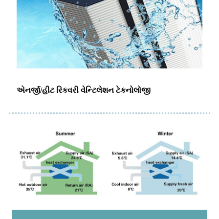
એનર્જી/હીટ રિકવરી વેન્ટિલેશન ટેકનોલોજી